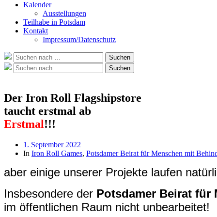
Kalender
Ausstellungen
Teilhabe in Potsdam
Kontakt
Impressum/Datenschutz
Suche
Suchen
nach:
Suche
Suchen
nach:
Der Iron Roll Flagshipstore
taucht erstmal ab
Erstmal
!!!
Beitragsdatum
1. September 2022
In
Iron Roll Games
,
Potsdamer Beirat für Menschen mit Behin
aber einige unserer Projekte laufen natürli
Insbesondere der
Potsdamer Beirat für
im öffentlichen Raum nicht unbearbeitet!