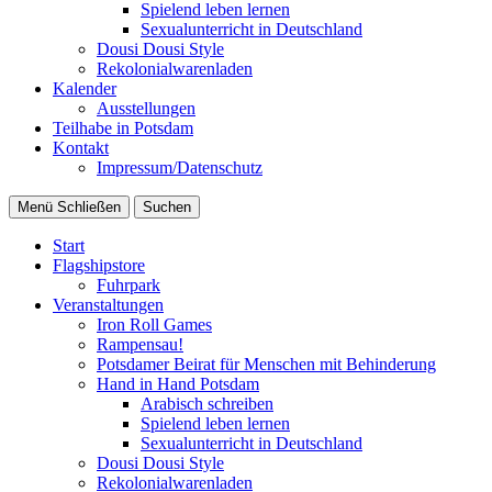
Spielend leben lernen
Sexualunterricht in Deutschland
Dousi Dousi Style
Rekolonialwarenladen
Kalender
Ausstellungen
Teilhabe in Potsdam
Kontakt
Impressum/Datenschutz
Menü
Schließen
Suchen
Start
Flagshipstore
Fuhrpark
Veranstaltungen
Iron Roll Games
Rampensau!
Potsdamer Beirat für Menschen mit Behinderung
Hand in Hand Potsdam
Arabisch schreiben
Spielend leben lernen
Sexualunterricht in Deutschland
Dousi Dousi Style
Rekolonialwarenladen