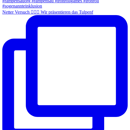
Netter Versuch 🤦🏼‍♂️ Wir präsentieren das Tulpenf