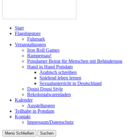
Start
Flagshipstore
Fuhrpark
Veranstaltungen
Iron Roll Games
Rampensau!
Potsdamer Beirat für Menschen mit Behinderung
Hand in Hand Potsdam
Arabisch schreiben
Spielend leben lernen
Sexualunterricht in Deutschland
Dousi Dousi Style
Rekolonialwarenladen
Kalender
Ausstellungen
Teilhabe in Potsdam
Kontakt
Impressum/Datenschutz
Menü
Schließen
Suchen