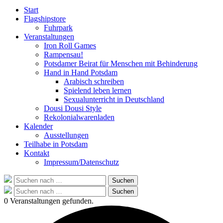
Start
Flagshipstore
Fuhrpark
Veranstaltungen
Iron Roll Games
Rampensau!
Potsdamer Beirat für Menschen mit Behinderung
Hand in Hand Potsdam
Arabisch schreiben
Spielend leben lernen
Sexualunterricht in Deutschland
Dousi Dousi Style
Rekolonialwarenladen
Kalender
Ausstellungen
Teilhabe in Potsdam
Kontakt
Impressum/Datenschutz
Suche
Suchen
nach:
Suche
Suchen
nach:
0 Veranstaltungen gefunden.