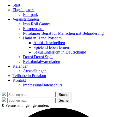
Start
Flagshipstore
Fuhrpark
Veranstaltungen
Iron Roll Games
Rampensau!
Potsdamer Beirat für Menschen mit Behinderung
Hand in Hand Potsdam
Arabisch schreiben
Spielend leben lernen
Sexualunterricht in Deutschland
Dousi Dousi Style
Rekolonialwarenladen
Kalender
Ausstellungen
Teilhabe in Potsdam
Kontakt
Impressum/Datenschutz
Suche
Suchen
nach:
Suche
Suchen
nach:
0 Veranstaltungen gefunden.