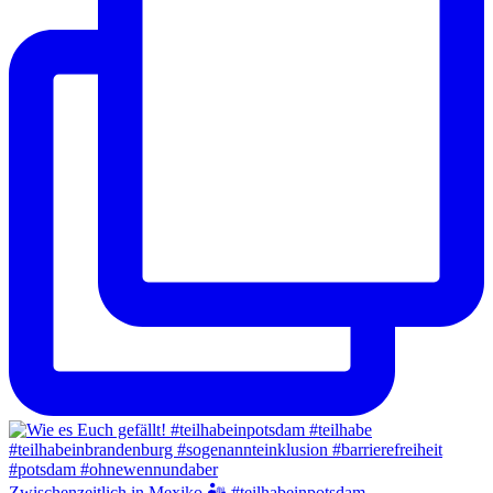
Zwischenzeitlich in Mexiko 🏜️ #teilhabeinpotsdam