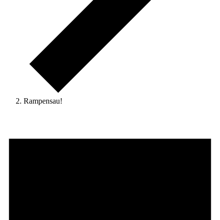
Rampensau!
Veranstaltungen
für
7.
August
2026