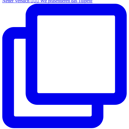
Netter Versuch 🤦🏼‍♂️ Wir präsentieren das Tulpenf