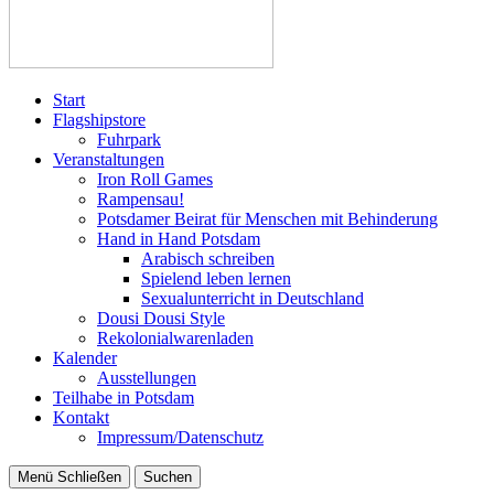
Start
Flagshipstore
Fuhrpark
Veranstaltungen
Iron Roll Games
Rampensau!
Potsdamer Beirat für Menschen mit Behinderung
Hand in Hand Potsdam
Arabisch schreiben
Spielend leben lernen
Sexualunterricht in Deutschland
Dousi Dousi Style
Rekolonialwarenladen
Kalender
Ausstellungen
Teilhabe in Potsdam
Kontakt
Impressum/Datenschutz
Menü
Schließen
Suchen